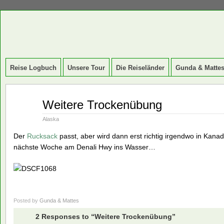
Reise Logbuch
Unsere Tour
Die Reiseländer
Gunda & Matte
Jul
Weitere Trockenübung
31
2014
Alaska
Der
Rucksack
passt, aber wird dann erst richtig irgendwo in Kan
nächste Woche am Denali Hwy ins Wasser…
Posted by
Gunda & Mattes
2 Responses to “Weitere Trockenübung”