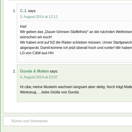
C.J.
says:
3. August 2014 at 12:12
Hai!
Wir geben das „Dauer-Grinsen-Staffelholz“ an die nächsten Weltreisen
wünschen wir euch!
Wir haben erst auf NZ die Räder schieben müssen. Unser Startgewicht
abgespeckt. Damit komme ich jetzt überall hoch und runter! Wir hab
LG von C&W aus HH
Gunda & Mattes
says:
4. August 2014 at 23:07
Hi c&w, meine Muskeln wachsen langsam aber stetig. Noch trägt Matt
Werkzeug…..liebe Grüße von Gunda
Rührei und Strampelei