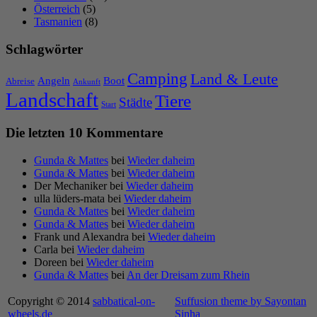
Österreich
(5)
Tasmanien
(8)
Schlagwörter
Camping
Land & Leute
Angeln
Boot
Abreise
Ankunft
Landschaft
Tiere
Städte
Start
Die letzten 10 Kommentare
Gunda & Mattes
bei
Wieder daheim
Gunda & Mattes
bei
Wieder daheim
Der Mechaniker
bei
Wieder daheim
ulla lüders-mata
bei
Wieder daheim
Gunda & Mattes
bei
Wieder daheim
Gunda & Mattes
bei
Wieder daheim
Frank und Alexandra
bei
Wieder daheim
Carla
bei
Wieder daheim
Doreen
bei
Wieder daheim
Gunda & Mattes
bei
An der Dreisam zum Rhein
Copyright © 2014
sabbatical-on-
Suffusion theme by Sayontan
wheels.de
Sinha