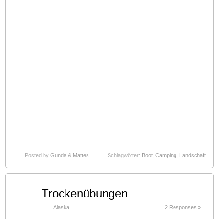
Posted by
Gunda & Mattes
Schlagwörter:
Boot
,
Camping
,
Landschaft
Jul
Trockenübungen
17
2014
Alaska
2 Responses »