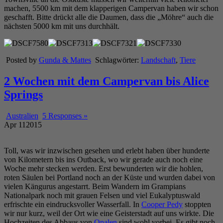
machen, 5500 km mit dem klapperigen Campervan haben wir schon
geschafft. Bitte drückt alle die Daumen, dass die „Möhre“ auch die
nächsten 5000 km mit uns durchhält.
Posted by
Gunda & Mattes
Schlagwörter:
Landschaft
,
Tiere
2 Wochen mit dem Campervan bis Alice
Springs
Australien
5 Responses »
Apr
11
2015
Toll, was wir inzwischen gesehen und erlebt haben über hunderte
von Kilometern bis ins Outback, wo wir gerade auch noch eine
Woche mehr stecken werden. Erst bewunderten wir die hohlen,
roten Säulen bei Portland noch an der Küste und wurden dabei von
vielen Kängurus angestarrt. Beim Wandern im Grampians
Nationalpark noch mit grauen Felsen und viel Eukalyptuswald
erfrischte ein eindrucksvoller Wasserfall. In
Cooper Pedy
stoppten
wir nur kurz, weil der Ort wie eine Geisterstadt auf uns wirkte. Die
Hochzeiten des Abbaus von
Opalen
sind wohl vorbei. Es gibt noch