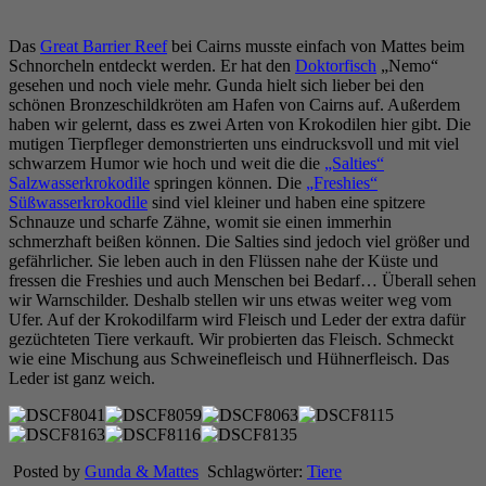
Das
Great Barrier Reef
bei Cairns musste einfach von Mattes beim
Schnorcheln entdeckt werden. Er hat den
Doktorfisch
„Nemo“
gesehen und noch viele mehr. Gunda hielt sich lieber bei den
schönen Bronzeschildkröten am Hafen von Cairns auf. Außerdem
haben wir gelernt, dass es zwei Arten von Krokodilen hier gibt. Die
mutigen Tierpfleger demonstrierten uns eindrucksvoll und mit viel
schwarzem Humor wie hoch und weit die die
„Salties“
Salzwasserkrokodile
springen können. Die
„Freshies“
Süßwasserkrokodile
sind viel kleiner und haben eine spitzere
Schnauze und scharfe Zähne, womit sie einen immerhin
schmerzhaft beißen können. Die Salties sind jedoch viel größer und
gefährlicher. Sie leben auch in den Flüssen nahe der Küste und
fressen die Freshies und auch Menschen bei Bedarf… Überall sehen
wir Warnschilder. Deshalb stellen wir uns etwas weiter weg vom
Ufer. Auf der Krokodilfarm wird Fleisch und Leder der extra dafür
gezüchteten Tiere verkauft. Wir probierten das Fleisch. Schmeckt
wie eine Mischung aus Schweinefleisch und Hühnerfleisch. Das
Leder ist ganz weich.
Posted by
Gunda & Mattes
Schlagwörter:
Tiere