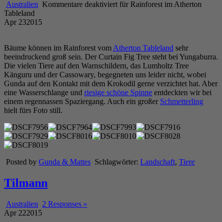
Australien
Kommentare deaktiviert
für Rainforest im Atherton
Tableland
Apr
23
2015
Bäume können im Rainforest vom
Atherton Tableland
sehr
beeindruckend groß sein. Der Curtain Fig Tree steht bei Yungaburra.
Die vielen Tiere auf den Warnschildern, das Lumholtz Tree
Känguru und der Cassowary, begegneten uns leider nicht, wobei
Gunda auf den Kontakt mit dem Krokodil gerne verzichtet hat. Aber
eine Wasserschlange und
riesige schöne Spinne
entdeckten wir bei
einem regennassen Spaziergang. Auch ein großer
Schmetterling
hielt fürs Foto still.
Posted by
Gunda & Mattes
Schlagwörter:
Landschaft
,
Tiere
Tilmann
Australien
2 Responses »
Apr
22
2015