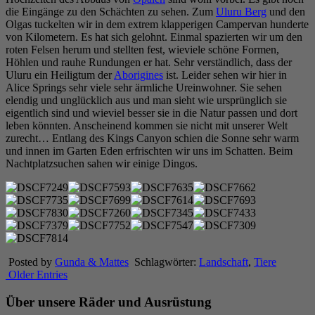
die Eingänge zu den Schächten zu sehen. Zum
Uluru Berg
und den
Olgas tuckelten wir in dem extrem klapperigen Campervan hunderte
von Kilometern. Es hat sich gelohnt. Einmal spazierten wir um den
roten Felsen herum und stellten fest, wieviele schöne Formen,
Höhlen und rauhe Rundungen er hat. Sehr verständlich, dass der
Uluru ein Heiligtum der
Aborigines
ist. Leider sehen wir hier in
Alice Springs sehr viele sehr ärmliche Ureinwohner. Sie sehen
elendig und unglücklich aus und man sieht wie ursprünglich sie
eigentlich sind und wieviel besser sie in die Natur passen und dort
leben könnten. Anscheinend kommen sie nicht mit unserer Welt
zurecht… Entlang des Kings Canyon schien die Sonne sehr warm
und innen im Garten Eden erfrischten wir uns im Schatten. Beim
Nachtplatzsuchen sahen wir einige Dingos.
Posted by
Gunda & Mattes
Schlagwörter:
Landschaft
,
Tiere
Older Entries
Über unsere Räder und Ausrüstung