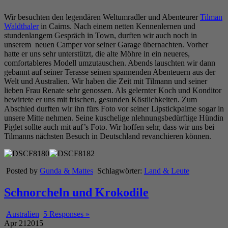
Wir besuchten den legendären Weltumradler und Abenteurer
Tilman
Waldthaler
in Cairns. Nach einem netten Kennenlernen und
stundenlangem Gespräch in Town, durften wir auch noch in
unserem neuen Camper vor seiner Garage übernachten. Vorher
hatte er uns sehr unterstützt, die alte Möhre in ein neueres,
comfortableres Modell umzutauschen. Abends lauschten wir dann
gebannt auf seiner Terasse seinen spannenden Abenteuern aus der
Welt und Australien. Wir haben die Zeit mit Tilmann und seiner
lieben Frau Renate sehr genossen. Als gelernter Koch und Konditor
bewirtete er uns mit frischen, gesunden Köstlichkeiten. Zum
Abschied durften wir ihn fürs Foto vor seiner Lipstickpalme sogar in
unsere Mitte nehmen. Seine kuschelige nlehnungsbedürftige Hündin
Piglet sollte auch mit auf’s Foto. Wir hoffen sehr, dass wir uns bei
Tilmanns nächsten Besuch in Deutschland revanchieren können.
Posted by
Gunda & Mattes
Schlagwörter:
Land & Leute
Schnorcheln und Krokodile
Australien
5 Responses »
Apr
21
2015