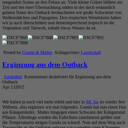
sengenden Sonne an den Felsen an. Viele kleine Gräser blühen zur
Zeit und bei einer Übernachtung mitten in der doch erstaunlich
grünen Natur des Outback beobachteten wir große Schwärme von
Wellensittichen und Papageien. Den tropischen Wendekreis haben
wir ja auch überschritten und dementsprechend tropisch ist die
Vegetation und Tierwelt, sobald etwas Wasser da ist.
Posted by
Gunda & Mattes
Schlagwörter:
Landschaft
Ergänzung aus dem Outback
Australien
Kommentare deaktiviert
für Ergänzung aus dem
Outback
Apr
13
2015
Wir haben ja noch viel mehr erlebt und hier in
Mt. Isa
ist wieder free
Wifinetz, also ergänzen wir mal folgendes. Gunda hat nun einen Hut
aus Känguruleder, Mattes hingegen einen Schwanz der Kängurutail
Pflanze. Allerdings werden die Eidechsen zunehmend größer und
die Temperaturen steigen Gunda zu schnell. Nun auf dem Weg nach
Townsville an die Ostküste müssen wir weiterhin viele Kilometer