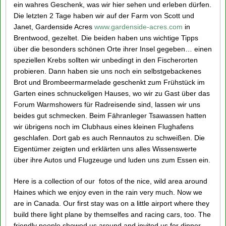
ein wahres Geschenk, was wir hier sehen und erleben dürfen.
Die letzten 2 Tage haben wir auf der Farm von Scott und
Janet, Gardenside Acres
www.gardenside-acres.com
in
Brentwood, gezeltet. Die beiden haben uns wichtige Tipps
über die besonders schönen Orte ihrer Insel gegeben… einen
speziellen Krebs sollten wir unbedingt in den Fischerorten
probieren. Dann haben sie uns noch ein selbstgebackenes
Brot und Brombeermarmelade geschenkt zum Frühstück im
Garten eines schnuckeligen Hauses, wo wir zu Gast über das
Forum Warmshowers für Radreisende sind, lassen wir uns
beides gut schmecken. Beim Fähranleger Tsawassen hatten
wir übrigens noch im Clubhaus eines kleinen Flughafens
geschlafen. Dort gab es auch Rennautos zu schweißen. Die
Eigentümer zeigten und erklärten uns alles Wissenswerte
über ihre Autos und Flugzeuge und luden uns zum Essen ein.
Here is a collection of our fotos of the nice, wild area around
Haines which we enjoy even in the rain very much. Now we
are in Canada. Our first stay was on a little airport where they
build there light plane by themselfes and racing cars, too. The
friendly people showed us around and invited us for dinner.