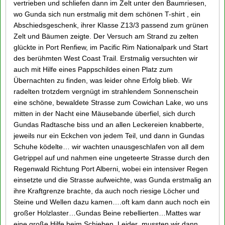
vertrieben und schliefen dann im Zelt unter den Baumriesen,
wo Gunda sich nun erstmalig mit dem schönen T-shirt , ein
Abschiedsgeschenk, ihrer Klasse Z13/3 passend zum grünen
Zelt und Bäumen zeigte. Der Versuch am Strand zu zelten
glückte in Port Renfiew, im Pacific Rim Nationalpark und Start
des berühmten West Coast Trail. Erstmalig versuchten wir
auch mit Hilfe eines Pappschildes einen Platz zum
Übernachten zu finden, was leider ohne Erfolg blieb. Wir
radelten trotzdem vergnügt im strahlendem Sonnenschein
eine schöne, bewaldete Strasse zum Cowichan Lake, wo uns
mitten in der Nacht eine Mäusebande überfiel, sich durch
Gundas Radtasche biss und an allen Leckereien knabberte,
jeweils nur ein Eckchen von jedem Teil, und dann in Gundas
Schuhe ködelte… wir wachten unausgeschlafen von all dem
Getrippel auf und nahmen eine ungeteerte Strasse durch den
Regenwald Richtung Port Alberni, wobei ein intensiver Regen
einsetzte und die Strasse aufweichte, was Gunda erstmalig an
ihre Kraftgrenze brachte, da auch noch riesige Löcher und
Steine und Wellen dazu kamen….oft kam dann auch noch ein
großer Holzlaster…Gundas Beine rebellierten…Mattes war
eine große Hilfe beim Schieben. Leider mussten wir dann