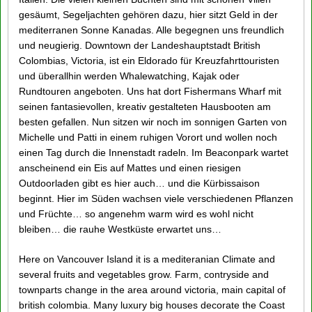
gesäumt, Segeljachten gehören dazu, hier sitzt Geld in der
mediterranen Sonne Kanadas. Alle begegnen uns freundlich
und neugierig. Downtown der Landeshauptstadt British
Colombias, Victoria, ist ein Eldorado für Kreuzfahrttouristen
und überallhin werden Whalewatching, Kajak oder
Rundtouren angeboten. Uns hat dort Fishermans Wharf mit
seinen fantasievollen, kreativ gestalteten Hausbooten am
besten gefallen. Nun sitzen wir noch im sonnigen Garten von
Michelle und Patti in einem ruhigen Vorort und wollen noch
einen Tag durch die Innenstadt radeln. Im Beaconpark wartet
anscheinend ein Eis auf Mattes und einen riesigen
Outdoorladen gibt es hier auch… und die Kürbissaison
beginnt. Hier im Süden wachsen viele verschiedenen Pflanzen
und Früchte… so angenehm warm wird es wohl nicht
bleiben… die rauhe Westküste erwartet uns…
Here on Vancouver Island it is a mediteranian Climate and
several fruits and vegetables grow. Farm, contryside and
townparts change in the area around victoria, main capital of
british colombia. Many luxury big houses decorate the Coast