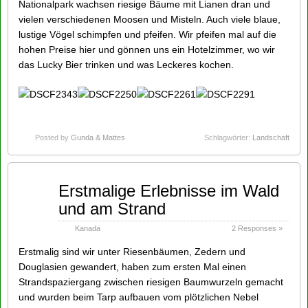
Nationalpark wachsen riesige Bäume mit Lianen dran und
vielen verschiedenen Moosen und Misteln. Auch viele blaue,
lustige Vögel schimpfen und pfeifen. Wir pfeifen mal auf die
hohen Preise hier und gönnen uns ein Hotelzimmer, wo wir
das Lucky Bier trinken und was Leckeres kochen.
Posted by
Gunda & Mattes
Schlagwörter:
Landschaft
Sep
Erstmalige Erlebnisse im Wald
24
und am Strand
2014
Kanada
2 Responses »
Erstmalig sind wir unter Riesenbäumen, Zedern und
Douglasien gewandert, haben zum ersten Mal einen
Strandspaziergang zwischen riesigen Baumwurzeln gemacht
und wurden beim Tarp aufbauen vom plötzlichen Nebel