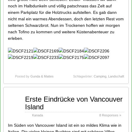
noch im Halbdunkeln und völlig patschnass das Zelt auf
einem Parkplatz für die Holztrucks aufstellen. Es gab dann
nicht mal ein warmes Abendessen, doch den letzten Rest vom
seltenen Schwarzbrot. Nun im Trockenen hoffen wir morgen
nach Tofino zu kommen und weitere Küstenabenteuer zu
erleben.
Posted by
Gunda & Mattes
Schlagwörter:
Camping
,
Landschaft
Sep
Erste Eindrücke von Vancouver
16
Island
2014
Kanada
8 Responses »
Im Süden von Vancouver Island ist ein so mildes Klima wie in
Italien. Die vielen kleinen Buchten sind mit schönen Villen