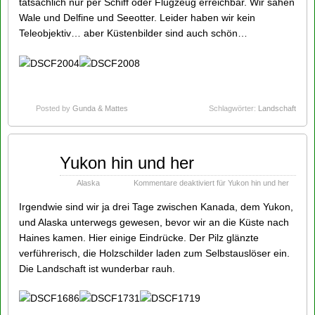
tatsächlich nur per Schiff oder Flugzeug erreichbar. Wir sahen
Wale und Delfine und Seeotter. Leider haben wir kein
Teleobjektiv… aber Küstenbilder sind auch schön…
Posted by
Gunda & Mattes
Schlagwörter:
Landschaft
Sep
Yukon hin und her
13
2014
Alaska
Kommentare deaktiviert
für Yukon hin und her
Irgendwie sind wir ja drei Tage zwischen Kanada, dem Yukon,
und Alaska unterwegs gewesen, bevor wir an die Küste nach
Haines kamen. Hier einige Eindrücke. Der Pilz glänzte
verführerisch, die Holzschilder laden zum Selbstauslöser ein.
Die Landschaft ist wunderbar rauh.