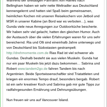
Während der dreitätigen Fährfahrt von Haines nach
Bellingham haben wir sehr nette Weltradler aus Deutschland
kennengelernt und hatten viel Spaß beim gemeinsamen,
heimlichen Kochen mit unseren Reisekochern von Jetboil und
MSR in unserer Kabine (an Bord war es verboten…), was
Gunda viele neue Anregungen zur Outdoorküche bescherte.
Wir haben sehr viel gelacht, hatten den gleichen Humor. Auch
der Austausch über die vielen Erfahrungen waren für uns sehr
bereichernd. Ria und Olli sind eineinhalb Jahre unterwegs und
von Deutschland bis Südostasien gestrampelt:
http://drehmomente.com.de
Rias Rad ist viel schwerer als
Gundas. Deshalb besteht sie aus vielen Muskeln. Gunda hat
nur ein paar Muskeln bis jetzt dazu bekommen… Sabrina und
Robert
www.tandem2go.de
fahren Tandem bis nach
Argentinien. Beide Sportwissenschaftler sind Triatattleten und
kriegen ein enormes Tempo drauf, besonders bergab. Robert
ist ein sehr kreativer Koch und Sabrina gab mir gute Tipps zur
radfahrgesunden Ernährung und Dehnungsübungen.
Nun freuen wir uns auf Vancouver Island.