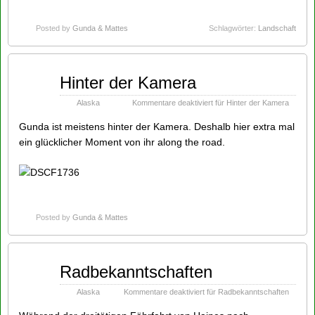
Posted by
Gunda & Mattes
Schlagwörter:
Landschaft
Sep
Hinter der Kamera
13
2014
Alaska
Kommentare deaktiviert
für Hinter der Kamera
Gunda ist meistens hinter der Kamera. Deshalb hier extra mal
ein glücklicher Moment von ihr along the road.
Posted by
Gunda & Mattes
Sep
Radbekanntschaften
13
2014
Alaska
Kommentare deaktiviert
für Radbekanntschaften