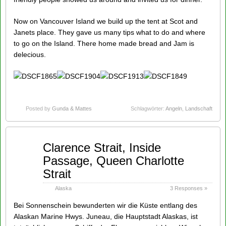
Now on Vancouver Island we build up the tent at Scot and
Janets place. They gave us many tips what to do and where
to go on the Island. There home made bread and Jam is
delecious.
Posted by
Gunda & Mattes
Schlagwörter:
Angeln
,
Landschaft
Sep
Clarence Strait, Inside
13
Passage, Queen Charlotte
2014
Strait
Alaska
3 Responses »
Bei Sonnenschein bewunderten wir die Küste entlang des
Alaskan Marine Hwys. Juneau, die Hauptstadt Alaskas, ist