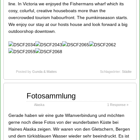
line. In Victoria we enjoyed the Fishermans wharf which its
cosy, colurful, creative houseboats more than the
overcrowded tourism habourfront. The pumkinseason starts.
We enjoy our stay at our hosts house and look forward a big
outdoorshop downtown.
Posted by
Gunda & Mattes
Schlagwörter:
Städte
Sep
Fotosammlung
16
2014
Alaska
1 Response »
Gerade haben wir eine gute Wlanverbindung und möchten
gerne noch diese Fotos von der wunderbaten Küste bei
Haines Alaska zeigen. Wir waren von den Gletschern, Bergen
und dem türkisblauen Wasser wieder sehr beeindruckt. Es ist