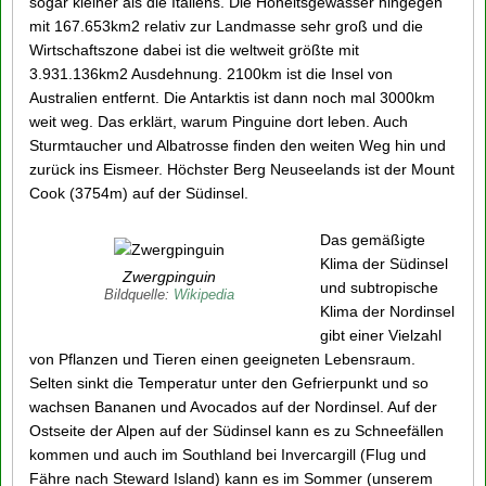
sogar kleiner als die Italiens. Die Hoheitsgewässer hingegen
mit 167.653km2 relativ zur Landmasse sehr groß und die
Wirtschaftszone dabei ist die weltweit größte mit
3.931.136km2 Ausdehnung. 2100km ist die Insel von
Australien entfernt. Die Antarktis ist dann noch mal 3000km
weit weg. Das erklärt, warum Pinguine dort leben. Auch
Sturmtaucher und Albatrosse finden den weiten Weg hin und
zurück ins Eismeer. Höchster Berg Neuseelands ist der Mount
Cook (3754m) auf der Südinsel.
Das gemäßigte
Klima der Südinsel
Zwergpinguin
und subtropische
Bildquelle:
Wikipedia
Klima der Nordinsel
gibt einer Vielzahl
von Pflanzen und Tieren einen geeigneten Lebensraum.
Selten sinkt die Temperatur unter den Gefrierpunkt und so
wachsen Bananen und Avocados auf der Nordinsel. Auf der
Ostseite der Alpen auf der Südinsel kann es zu Schneefällen
kommen und auch im Southland bei Invercargill (Flug und
Fähre nach Steward Island) kann es im Sommer (unserem