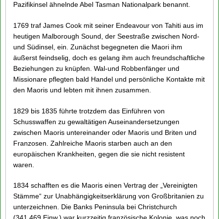
Pazifikinsel ähnelnde Abel Tasman Nationalpark benannt.
1769 traf James Cook mit seiner Endeavour von Tahiti aus im
heutigen Malborough Sound, der Seestraße zwischen Nord-
und Südinsel, ein. Zunächst begegneten die Maori ihm
äußerst feindselig, doch es gelang ihm auch freundschaftliche
Beziehungen zu knüpfen. Wal-und Robbenfänger und
Missionare pflegten bald Handel und persönliche Kontakte mit
den Maoris und lebten mit ihnen zusammen.
1829 bis 1835 führte trotzdem das Einführen von
Schusswaffen zu gewaltätigen Auseinandersetzungen
zwischen Maoris untereinander oder Maoris und Briten und
Franzosen. Zahlreiche Maoris starben auch an den
europäischen Krankheiten, gegen die sie nicht resistent
waren.
1834 schafften es die Maoris einen Vertrag der „Vereinigten
Stämme“ zur Unabhängigkeitserklärung von Großbritanien zu
unterzeichnen. Die Banks Peninsula bei Christchurch
(341.469 Einw.) war kurzzeitig französische Kolonie, was noch