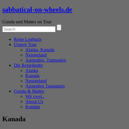
sabbatical-on-wheels.de
Gunda und Mattes on Tour
Reise Logbuch
Unsere Tour
Alaska, Kanada
Neuseeland
Australien, Tasmanien
Die Reiseländer
Alaska
Kanada
Neuseeland
Australien Tasmanien
Gunda & Mattes
Wir zwei..
About Us
Kontakt
Kanada