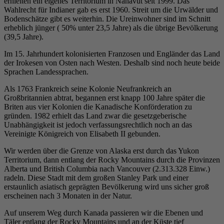
erhielten ein eigenes Territorium in Nanavut seit 1999. Das
Wahlrecht für Indianer gab es erst 1960. Streit um die Urwälder und
Bodenschätze gibt es weiterhin. Die Ureinwohner sind im Schnitt
erheblich jünger ( 50% unter 23,5 Jahre) als die übrige Bevölkerung
(39,5 Jahre).
Im 15. Jahrhundert kolonisierten Franzosen und Engländer das Land
der Irokesen von Osten nach Westen. Deshalb sind noch heute beide
Sprachen Landessprachen.
Als 1763 Frankreich seine Kolonie Neufrankreich an
Großbritannien abtrat, begannen erst knapp 100 Jahre später die
Briten aus vier Kolonien die Kanadische Konförderation zu
gründen. 1982 erhielt das Land zwar die gesetzgeberische
Unabhängigkeit ist jedoch verfassungsrechtlich noch an das
Vereinigte Königreich von Elisabeth II gebunden.
Wir werden über die Grenze von Alaska erst durch das Yukon
Territorium, dann entlang der Rocky Mountains durch die Provinzen
Alberta und British Columbia nach Vancouver (2.313.328 Einw.)
radeln. Diese Stadt mit dem großen Stanley Park und einer
erstaunlich asiatisch geprägten Bevölkerung wird uns sicher groß
erscheinen nach 3 Monaten in der Natur.
Auf unserem Weg durch Kanada passieren wir die Ebenen und
Täler entlang der Rocky Mountains und an der Küste tief