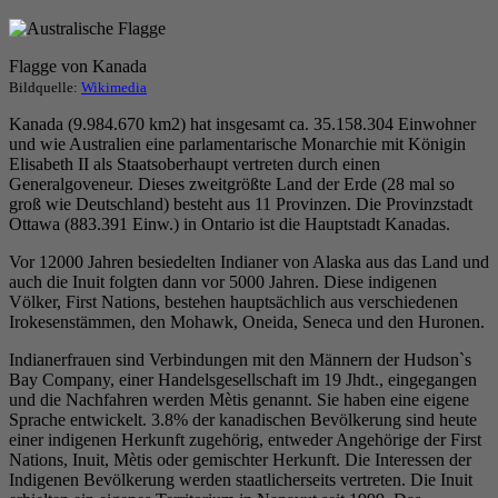
Flagge von Kanada
Bildquelle:
Wikimedia
Kanada (9.984.670 km2) hat insgesamt ca. 35.158.304 Einwohner
und wie Australien eine parlamentarische Monarchie mit Königin
Elisabeth II als Staatsoberhaupt vertreten durch einen
Generalgoveneur. Dieses zweitgrößte Land der Erde (28 mal so
groß wie Deutschland) besteht aus 11 Provinzen. Die Provinzstadt
Ottawa (883.391 Einw.) in Ontario ist die Hauptstadt Kanadas.
Vor 12000 Jahren besiedelten Indianer von Alaska aus das Land und
auch die Inuit folgten dann vor 5000 Jahren. Diese indigenen
Völker, First Nations, bestehen hauptsächlich aus verschiedenen
Irokesenstämmen, den Mohawk, Oneida, Seneca und den Huronen.
Indianerfrauen sind Verbindungen mit den Männern der Hudson`s
Bay Company, einer Handelsgesellschaft im 19 Jhdt., eingegangen
und die Nachfahren werden Mètis genannt. Sie haben eine eigene
Sprache entwickelt. 3.8% der kanadischen Bevölkerung sind heute
einer indigenen Herkunft zugehörig, entweder Angehörige der First
Nations, Inuit, Mètis oder gemischter Herkunft. Die Interessen der
Indigenen Bevölkerung werden staatlicherseits vertreten. Die Inuit