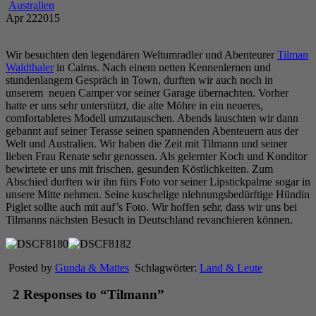
Australien
Apr
22
2015
Wir besuchten den legendären Weltumradler und Abenteurer
Tilman
Waldthaler
in Cairns. Nach einem netten Kennenlernen und
stundenlangem Gespräch in Town, durften wir auch noch in
unserem neuen Camper vor seiner Garage übernachten. Vorher
hatte er uns sehr unterstützt, die alte Möhre in ein neueres,
comfortableres Modell umzutauschen. Abends lauschten wir dann
gebannt auf seiner Terasse seinen spannenden Abenteuern aus der
Welt und Australien. Wir haben die Zeit mit Tilmann und seiner
lieben Frau Renate sehr genossen. Als gelernter Koch und Konditor
bewirtete er uns mit frischen, gesunden Köstlichkeiten. Zum
Abschied durften wir ihn fürs Foto vor seiner Lipstickpalme sogar in
unsere Mitte nehmen. Seine kuschelige nlehnungsbedürftige Hündin
Piglet sollte auch mit auf’s Foto. Wir hoffen sehr, dass wir uns bei
Tilmanns nächsten Besuch in Deutschland revanchieren können.
Posted by
Gunda & Mattes
Schlagwörter:
Land & Leute
2 Responses to “Tilmann”