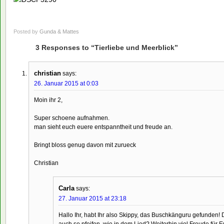
Posted by
Gunda & Mattes
3 Responses to “Tierliebe und Meerblick”
christian
says:
26. Januar 2015 at 0:03
Moin ihr 2,
Super schoene aufnahmen.
man sieht euch euere entspanntheit und freude an.
Bringt bloss genug davon mit zurueck
Christian
Carla
says:
27. Januar 2015 at 23:18
Hallo Ihr, habt Ihr also Skippy, das Buschkänguru gefunden! 
auch so pfeifen, wie in dem Lied? Weiterhin viel Freude für 