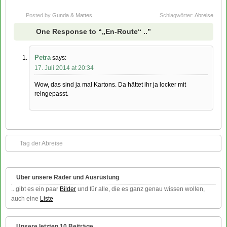
Posted by
Gunda & Mattes
Schlagwörter:
Abreise
One Response to “„En-Route“ ..”
Petra
says:
17. Juli 2014 at 20:34
Wow, das sind ja mal Kartons. Da hättet ihr ja locker mit
reingepasst.
Tag der Abreise
Über unsere Räder und Ausrüstung
.. gibt es ein paar
Bilder
und für alle, die es ganz genau wissen wollen,
auch eine
Liste
Unsere letzten 10 Beiträge