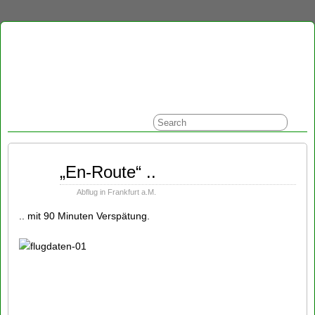
Jul
„En-Route“ ..
15
2014
Abflug in Frankfurt a.M.
.. mit 90 Minuten Verspätung.